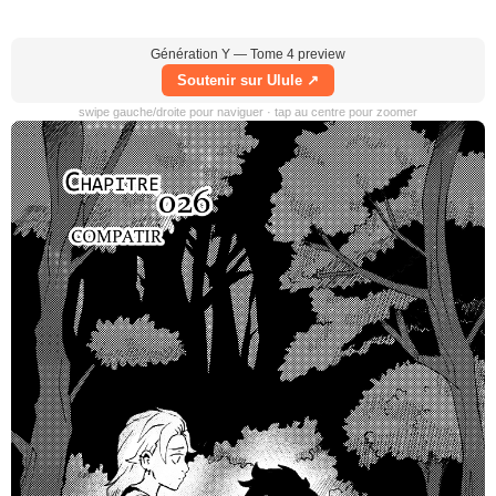
Génération Y — Tome 4 preview
Soutenir sur Ulule ↗
swipe gauche/droite pour naviguer · tap au centre pour zoomer